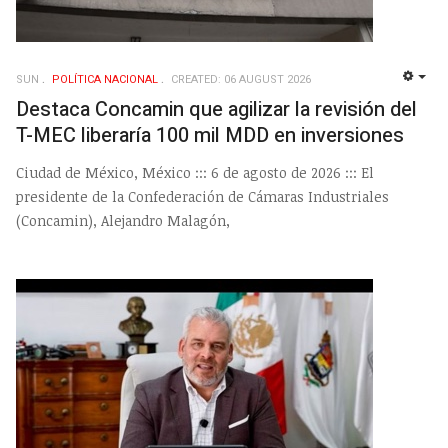
SUN
POLÍ­TICA NACIONAL
CREATED: 06 AUGUST 2026
EMP
Destaca Concamin que agilizar la revisión del
T-MEC liberaría 100 mil MDD en inversiones
Ciudad de México, México ::: 6 de agosto de 2026 ::: El
presidente de la Confederación de Cámaras Industriales
(Concamin), Alejandro Malagón,