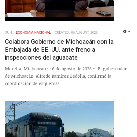
SUN
ECONOMÍ­A NACIONAL
CREATED: 06 AUGUST 2026
EMP
Colabora Gobierno de Michoacán con la
Embajada de EE. UU. ante freno a
inspecciones del aguacate
Morelia, Michoacán ::: 6 de agosto de 2026 ::: El gobernador
de Michoacán, Alfredo Ramírez Bedolla, confirmó la
coordinación de esquemas