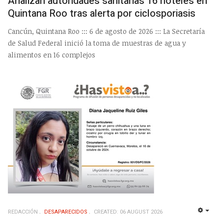
Analizan autoridades sanitarias 16 hoteles en
Quintana Roo tras alerta por ciclosporiasis
Cancún, Quintana Roo ::: 6 de agosto de 2026 ::: La Secretaría
de Salud Federal inició la toma de muestras de agua y
alimentos en 16 complejos
REDACCIÓN
DESAPARECIDOS
CREATED: 06 AUGUST 2026
EMP