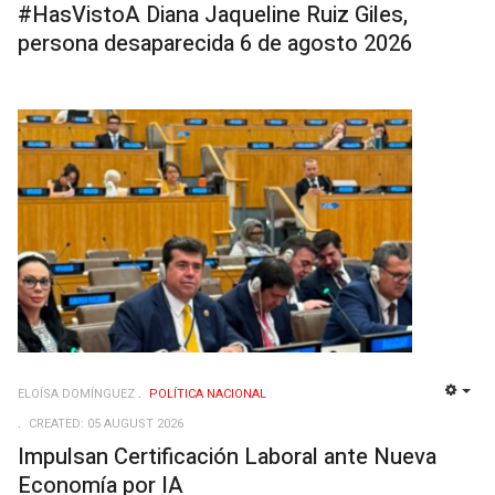
#HasVistoA Diana Jaqueline Ruiz Giles,
persona desaparecida 6 de agosto 2026
ELOÍSA DOMÍNGUEZ
POLÍ­TICA NACIONAL
EMP
CREATED: 05 AUGUST 2026
Impulsan Certificación Laboral ante Nueva
Economía por IA