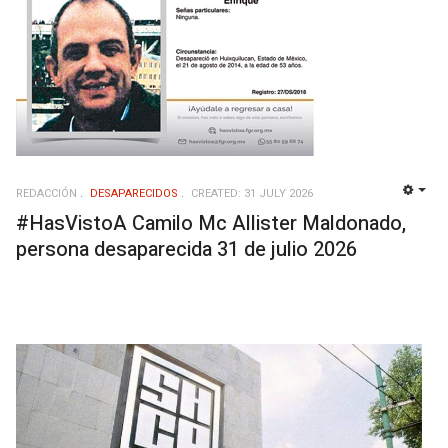
REDACCIÓN
DESAPARECIDOS
CREATED: 31 JULY 2026
EMP
#HasVistoA Camilo Mc Allister Maldonado,
persona desaparecida 31 de julio 2026