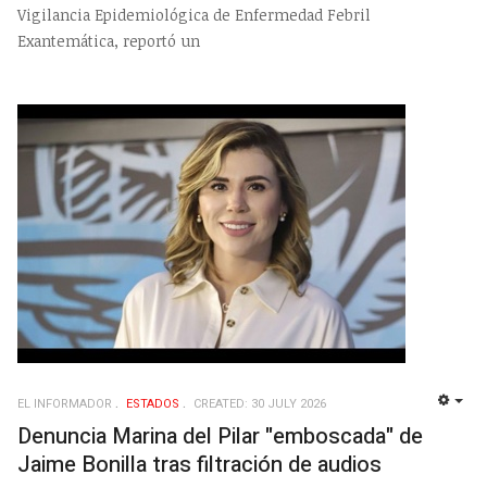
Vigilancia Epidemiológica de Enfermedad Febril
Exantemática, reportó un
EL INFORMADOR
ESTADOS
CREATED: 30 JULY 2026
EMP
Denuncia Marina del Pilar "emboscada" de
Jaime Bonilla tras filtración de audios