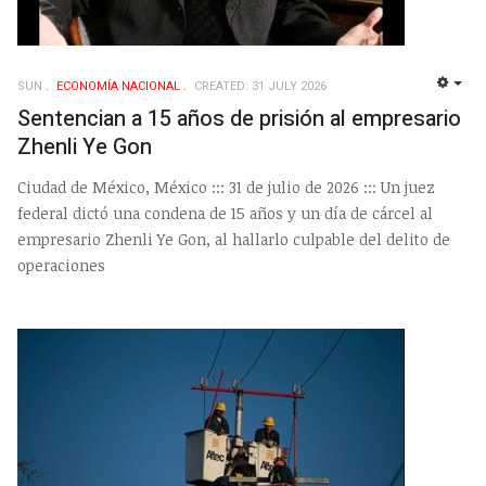
SUN
ECONOMÍ­A NACIONAL
CREATED: 31 JULY 2026
EMP
Sentencian a 15 años de prisión al empresario
Zhenli Ye Gon
Ciudad de México, México ::: 31 de julio de 2026 ::: Un juez
federal dictó una condena de 15 años y un día de cárcel al
empresario Zhenli Ye Gon, al hallarlo culpable del delito de
operaciones