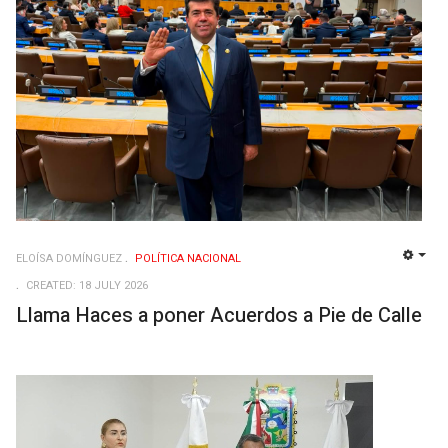
ELOÍSA DOMÍNGUEZ
POLÍ­TICA NACIONAL
EMP
CREATED: 18 JULY 2026
Llama Haces a poner Acuerdos a Pie de Calle