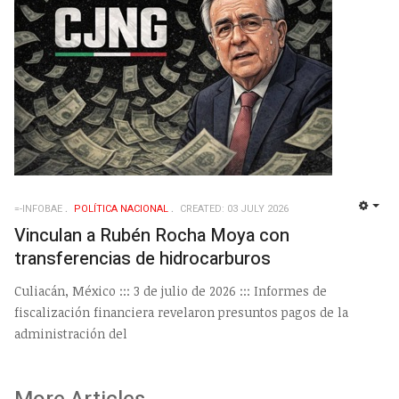
=-INFOBAE
POLÍ­TICA NACIONAL
CREATED: 03 JULY 2026
EMP
Vinculan a Rubén Rocha Moya con
transferencias de hidrocarburos
Culiacán, México ::: 3 de julio de 2026 ::: Informes de
fiscalización financiera revelaron presuntos pagos de la
administración del