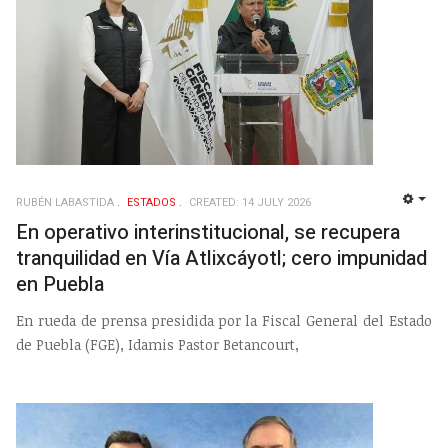
RUBÉN LABASTIDA
ESTADOS
CREATED: 14 JULY 2026
EMP
En operativo interinstitucional, se recupera
tranquilidad en Vía Atlixcáyotl; cero impunidad
en Puebla
En rueda de prensa presidida por la Fiscal General del Estado
de Puebla (FGE), Idamis Pastor Betancourt,