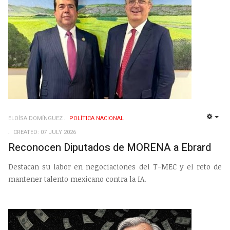
ELOÍSA DOMÍNGUEZ
POLÍ­TICA NACIONAL
EMP
CREATED: 07 JULY 2026
Reconocen Diputados de MORENA a Ebrard
Destacan su labor en negociaciones del T-MEC y el reto de
mantener talento mexicano contra la IA.