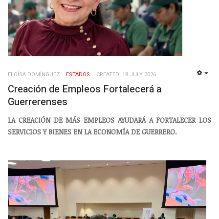
ELOÍSA DOMÍNGUEZ
ESTADOS
CREATED: 18 JULY 2026
EMP
Creación de Empleos Fortalecerá a
Guerrerenses
LA CREACIÓN DE MÁS EMPLEOS AYUDARÁ A FORTALECER LOS
SERVICIOS Y BIENES EN LA ECONOMÍA DE GUERRERO.