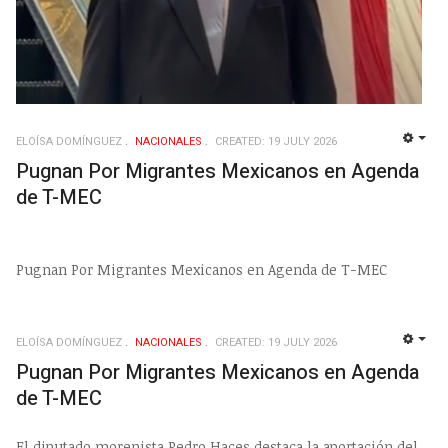
ELOÍSA DOMÍNGUEZ
NACIONALES
CREATED: 19 JULY 2026
EMP
Pugnan Por Migrantes Mexicanos en Agenda
de T-MEC
Pugnan Por Migrantes Mexicanos en Agenda de T-MEC
ELOÍSA DOMÍNGUEZ
NACIONALES
CREATED: 19 JULY 2026
EMP
Pugnan Por Migrantes Mexicanos en Agenda
de T-MEC
El diputado morenista Pedro Haces destaca la aportación del