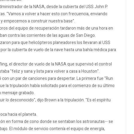
dministrador de la NASA, desde la cubierta del USS John P.
tas. "Vamos a volver a hacer esto con frecuencia, enviando
8 y empecemos a construir nuestra base".
iembros del equipo de recuperación tardaron más de una hora en
ban contra las corrientes de las aguas de San Diego.
 izaron para que helicópteros planeadores los llevaran al USS
por la cubierta de vuelo de la nave hasta una bahía médica para
ling, el director de vuelo de la NASA que supervisó el control
staba "feliz y sana y lista para volver a casa a Houston".
ó con un par de canciones para despertar. La primera fue "Run
que la tripulación había solicitado para el comienzo de su último
un mensaje grabado.
r lo desconocido", dijo Brown a la tripulación. "Es el espíritu
oca hacia el planeta.
sección en forma de cono donde se sentaban los astronautas-- se
bajo. El módulo de servicio contenía el equipo de energía,