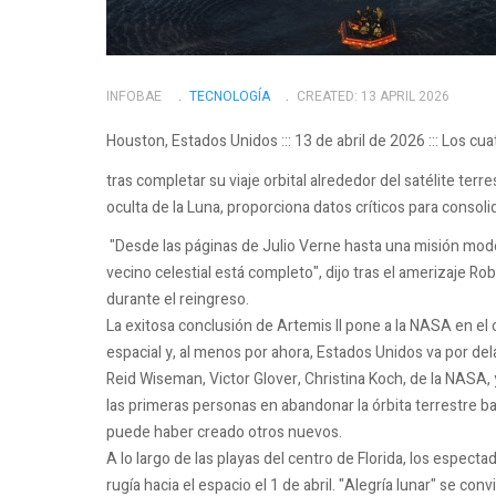
INFOBAE
TECNOLOGÍ­A
CREATED: 13 APRIL 2026
Houston, Estados Unidos ::: 13 de abril de 2026 ::: Los 
tras completar su viaje orbital alrededor del satélite terres
oculta de la Luna, proporciona datos críticos para consolid
"Desde las páginas de Julio Verne hasta una misión moder
vecino celestial está completo", dijo tras el amerizaje R
durante el reingreso.
La exitosa conclusión de Artemis II pone a la NASA en el 
espacial y, al menos por ahora, Estados Unidos va por dela
Reid Wiseman, Victor Glover, Christina Koch, de la NASA
las primeras personas en abandonar la órbita terrestre ba
puede haber creado otros nuevos.
A lo largo de las playas del centro de Florida, los espec
rugía hacia el espacio el 1 de abril. "Alegría lunar" se con