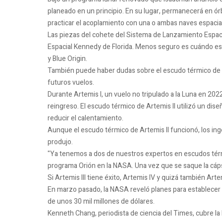
planeado en un principio. En su lugar, permanecerá en órbi
practicar el acoplamiento con una o ambas naves espacial
Las piezas del cohete del Sistema de Lanzamiento Espacial
Espacial Kennedy de Florida. Menos seguro es cuándo esta
y Blue Origin.
También puede haber dudas sobre el escudo térmico de la 
futuros vuelos.
Durante Artemis I, un vuelo no tripulado a la Luna en 20
reingreso. El escudo térmico de Artemis II utilizó un dise
reducir el calentamiento.
Aunque el escudo térmico de Artemis II funcionó, los in
produjo.
"Ya tenemos a dos de nuestros expertos en escudos térmi
programa Orión en la NASA. Una vez que se saque la cáps
Si Artemis III tiene éxito, Artemis IV y quizá también Art
En marzo pasado, la NASA reveló planes para establecer 
de unos 30 mil millones de dólares.
Kenneth Chang, periodista de ciencia del Times, cubre la