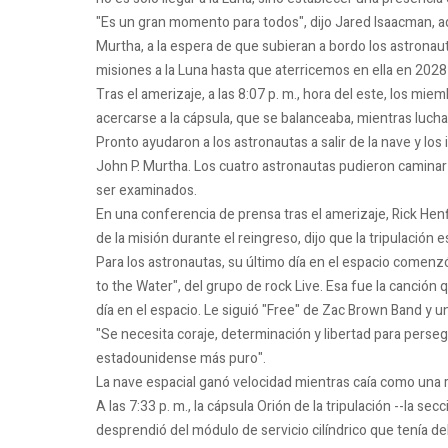
"Es un gran momento para todos", dijo Jared Isaacman, a
Murtha, a la espera de que subieran a bordo los astronau
misiones a la Luna hasta que aterricemos en ella en 202
Tras el amerizaje, a las 8:07 p. m., hora del este, los m
acercarse a la cápsula, que se balanceaba, mientras lucha
Pronto ayudaron a los astronautas a salir de la nave y los
John P. Murtha. Los cuatro astronautas pudieron caminar 
ser examinados.
En una conferencia de prensa tras el amerizaje, Rick Henf
de la misión durante el reingreso, dijo que la tripulación e
Para los astronautas, su último día en el espacio comenz
to the Water", del grupo de rock Live. Esa fue la canción 
día en el espacio. Le siguió "Free" de Zac Brown Band y 
"Se necesita coraje, determinación y libertad para persegui
estadounidense más puro".
La nave espacial ganó velocidad mientras caía como una r
A las 7:33 p. m., la cápsula Orión de la tripulación --la 
desprendió del módulo de servicio cilíndrico que tenía de