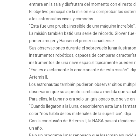
entrara en la sala y disfrutara del momento con el resto d
El objetivo principal de la misión era comprobar los sist
a los astronautas vivos y cómodos.
"Esta fue una prueba increíble de una máquina increíble",
La misión también batió una serie de récords. Glover fue 
primera mujer y Hansen el primer canadiense.
Sus observaciones durante el sobrevuelo lunar ilustrar
instrumentos robóticos, capaces de comparar característ
instrumentos de una nave espacial típicamente pueden me
"Eso es exactamente lo emocionante de esta misión", dijo
Artemis II.
Los astronautas también pudieron observar sitios múltipl
observaron que su aspecto cambiaba a medida que variab
Para ellos, la Luna no era solo un gris opaco que se ve en 
"Cuando llegaron a la Luna, describieron esta luna fantás
color "nos habla de los materiales de la superficie", dijo.
Con la conclusión de Artemis II, la NASA pasará rápidam
un año.
Bajo un programa lunar renovado que Isaacman anunció en 