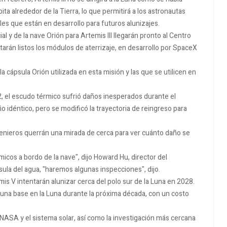
ta alrededor de la Tierra, lo que permitirá a los astronautas
es que están en desarrollo para futuros alunizajes.
 y de la nave Orión para Artemis III llegarán pronto al Centro
rán listos los módulos de aterrizaje, en desarrollo por SpaceX
cápsula Orión utilizada en esta misión y las que se utilicen en
22, el escudo térmico sufrió daños inesperados durante el
ño idéntico, pero se modificó la trayectoria de reingreso para
genieros querrán una mirada de cerca para ver cuánto daño se
cos a bordo de la nave", dijo Howard Hu, director del
ula del agua, "haremos algunas inspecciones", dijo.
emis V intentarán alunizar cerca del polo sur de la Luna en 2028.
una base en la Luna durante la próxima década, con un costo
 NASA y el sistema solar, así como la investigación más cercana