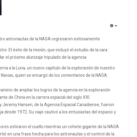
EMPTY
cuatro astronautas de la NASA regresaron exitosamente
tre. El éxito de la misión, que incluyó el estudio de la cara
ar el próximo alunizaje tripulado de la agencia.
na a la Luna, un nuevo capítulo de la exploración de nuestro
ob Navias, quien se encargó de los comentarios de la NASA
camino de ampliar los logros de la agencia en la exploración
nte de China en la carrera espacial del siglo XXI.
, y Jeremy Hansen, de la Agencia Espacial Canadiense, fueron
ja desde 1972. Su viaje cautivó a los entusiastas del espacio y
tadores estiraron el cuello mientras un cohete gigante de la NASA
virtió en una frase hecha para los astronautas y el control de la