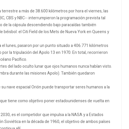
 terrestre a más de 38.600 kilómetros por hora el viernes, las
C, CBS y NBC-- interrumpieron la programación prevista tal
eo de la cápsula descendiendo bajo paracaídas también
de béisbol: el Citi Field de los Mets de Nueva York en Queens y
a el lunes, pasaron por un punto situado a 406.771 kilómetros
 por la tripulación del Apolo 13 en 1970. En total, recorrieron
océano Pacífico.
artes del lado oculto lunar que ojos humanos nunca habían visto.
sombra durante las misiones Apolo). También quedaron
 su nave espacial Orión puede transportar seres humanos a la
, que tiene como objetivo poner estadounidenses de vuelta en
n 2030, es el competidor que impulsa a la NASA y a Estados
ión Soviética en la década de 1960, el objetivo de ambos países
ontinua allí.