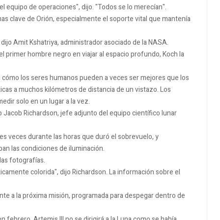
el equipo de operaciones", dijo. "Todos se lo merecían".
emas clave de Orión, especialmente el soporte vital que mantenía
 dijo Amit Kshatriya, administrador asociado de la NASA.
el primer hombre negro en viajar al espacio profundo, Koch la
on cómo los seres humanos pueden a veces ser mejores que los
icas a muchos kilómetros de distancia de un vistazo. Los
dir solo en un lugar a la vez.
 Jacob Richardson, jefe adjunto del equipo científico lunar
es veces durante las horas que duró el sobrevuelo, y
an las condiciones de iluminación.
las fotografías.
ticamente colorida", dijo Richardson. La información sobre el
ente a la próxima misión, programada para despegar dentro de
febrero, Artemis III no se dirigirá a la Luna como se había