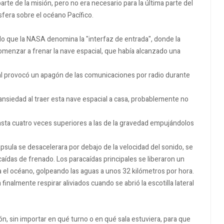
rte de la misión, pero no era necesario para la última parte del
sfera sobre el océano Pacífico.
ó lo que la NASA denomina la "interfaz de entrada", donde la
omenzar a frenar la nave espacial, que había alcanzado una
ial provocó un apagón de las comunicaciones por radio durante
e ansiedad al traer esta nave espacial a casa, probablemente no
hasta cuatro veces superiores a las de la gravedad empujándolos
psula se desacelerara por debajo de la velocidad del sonido, se
das de frenado. Los paracaídas principales se liberaron un
el océano, golpeando las aguas a unos 32 kilómetros por hora.
finalmente respirar aliviados cuando se abrió la escotilla lateral
ón, sin importar en qué turno o en qué sala estuviera, para que