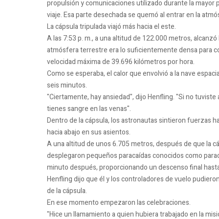
propulsión y comunicaciones utilizado durante la mayor pa
viaje. Esa parte desechada se quemó al entrar en la atmó
La cápsula tripulada viajó más hacia el este.
A las 7:53 p. m., a una altitud de 122.000 metros, alcanz
atmósfera terrestre era lo suficientemente densa para c
velocidad máxima de 39.696 kilómetros por hora.
Como se esperaba, el calor que envolvió a la nave espac
seis minutos.
"Ciertamente, hay ansiedad", dijo Henfling. "Si no tuvist
tienes sangre en las venas".
Dentro de la cápsula, los astronautas sintieron fuerzas 
hacia abajo en sus asientos.
A una altitud de unos 6.705 metros, después de que la cá
desplegaron pequeños paracaídas conocidos como paracaí
minuto después, proporcionando un descenso final hasta 
Henfling dijo que él y los controladores de vuelo pudieron 
de la cápsula.
En ese momento empezaron las celebraciones.
"Hice un llamamiento a quien hubiera trabajado en la misi