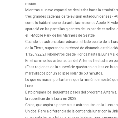
misión.
Mientras su nave espacial se deslizaba hacia la atmósfera
tres grandes cadenas de televisión estadounidenses --AB
como lo habían hecho durante las misiones Apolo. El vid
apareció en las pantallas gigantes de un par de estadios 
el T-Mobile Park de los Mariners de Seattle.
Cuando los astronautas rodearon el lado oculto de la Lun
de la Tierra, superando un récord de distancia establecido
1.126.922,21 kilómetros desde Florida hasta la Luna y al 
En el camino, los astronautas del Artemis II estudiaron p
(Esas regiones de la superficie quedaron ocultas en la 
maravillados por un eclipse solar de 53 minutos.
Lo que es más importante es que la misión demostró que
Luna.
Esto prepara los siguientes pasos del programa Artemis
la superficie de la Luna en 2028.
China, que aspira a poner a sus astronautas en la Luna e
Unidos. Pero a diferencia de la contienda lunar con la Un
no es solo llegar a la Luna, sino establecer una presencia c