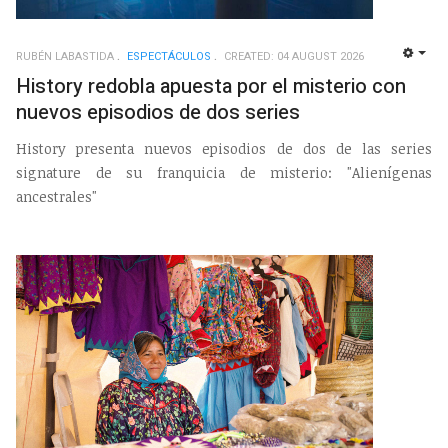
RUBÉN LABASTIDA
ESPECTÁCULOS
CREATED: 04 AUGUST 2026
EMP
History redobla apuesta por el misterio con
nuevos episodios de dos series
History presenta nuevos episodios de dos de las series
signature de su franquicia de misterio: "Alienígenas
ancestrales"