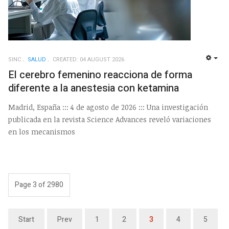
SINC
SALUD
CREATED: 04 AUGUST 2026
EMP
El cerebro femenino reacciona de forma
diferente a la anestesia con ketamina
Madrid, España ::: 4 de agosto de 2026 ::: Una investigación
publicada en la revista Science Advances reveló variaciones
en los mecanismos
Page 3 of 2980
Start
Prev
1
2
3
4
5