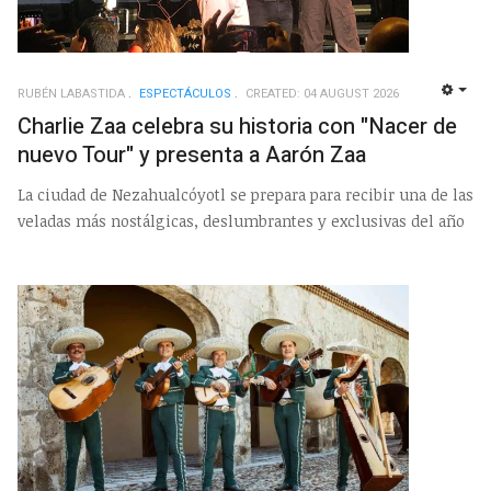
RUBÉN LABASTIDA
ESPECTÁCULOS
CREATED: 04 AUGUST 2026
EMP
Charlie Zaa celebra su historia con "Nacer de
nuevo Tour" y presenta a Aarón Zaa
La ciudad de Nezahualcóyotl se prepara para recibir una de las
veladas más nostálgicas, deslumbrantes y exclusivas del año