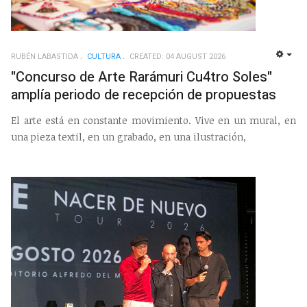
RUBÉN LABASTIDA
CULTURA
CREATED: 04 AUGUST 2026
EMP
"Concurso de Arte Rarámuri Cu4tro Soles"
amplía periodo de recepción de propuestas
El arte está en constante movimiento. Vive en un mural, en
una pieza textil, en un grabado, en una ilustración,