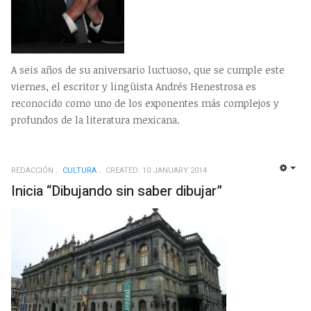
A seis años de su aniversario luctuoso, que se cumple este
viernes, el escritor y lingüista Andrés Henestrosa es
reconocido como uno de los exponentes más complejos y
profundos de la literatura mexicana.
REDACCIÓN
CULTURA
CREATED: 10 JANUARY 2014
EMP
Inicia “Dibujando sin saber dibujar”