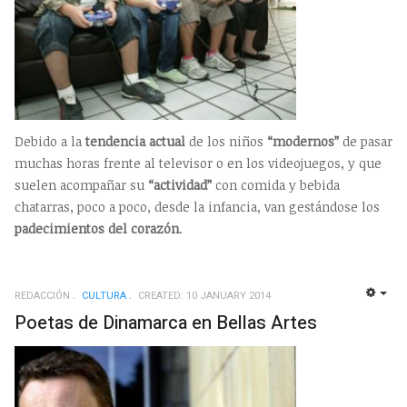
Debido a la
tendencia actual
de los niños
“modernos”
de pasar
muchas horas frente al televisor o en los videojuegos, y que
suelen acompañar su
“actividad”
con comida y bebida
chatarras, poco a poco, desde la infancia, van gestándose los
padecimientos del corazón
.
REDACCIÓN
CULTURA
CREATED: 10 JANUARY 2014
EMP
Poetas de Dinamarca en Bellas Artes