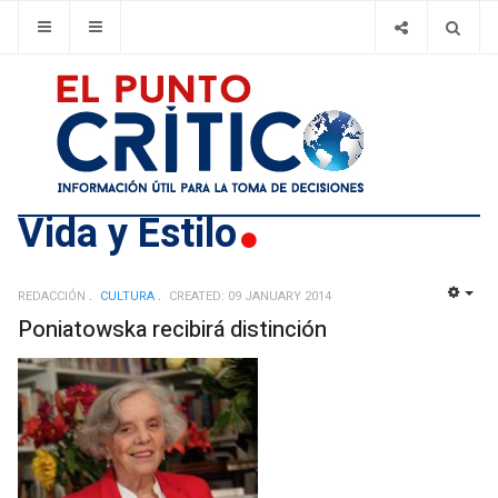
Vida y Estilo
REDACCIÓN
CULTURA
CREATED: 09 JANUARY 2014
EMP
Poniatowska recibirá distinción