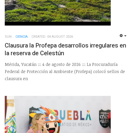
SUN
CIENCIA
CREATED: 04 AUGUST 2026
EMP
Clausura la Profepa desarrollos irregulares en
la reserva de Celestún
Mérida, Yucatán ::: 4 de agosto de 2026 ::: La Procuraduría
Federal de Protección al Ambiente (Profepa) colocó sellos de
clausura en