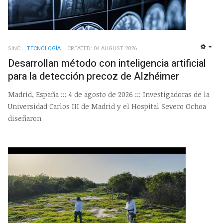
SINC
TECNOLOGÍ­A
CREATED: 04 AUGUST 2026
EMP
Desarrollan método con inteligencia artificial
para la detección precoz de Alzhéimer
Madrid, España ::: 4 de agosto de 2026 ::: Investigadoras de la
Universidad Carlos III de Madrid y el Hospital Severo Ochoa
diseñaron