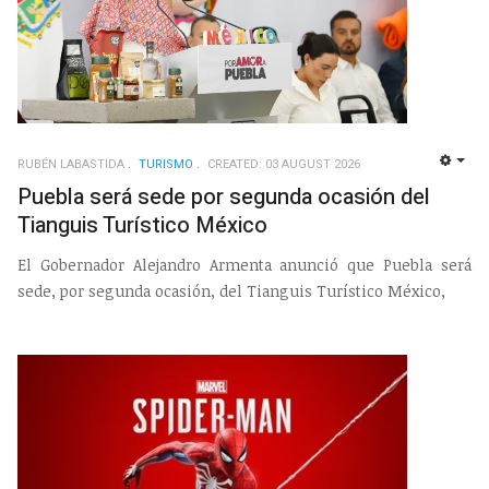
RUBÉN LABASTIDA
TURISMO
CREATED: 03 AUGUST 2026
EMP
Puebla será sede por segunda ocasión del
Tianguis Turístico México
El Gobernador Alejandro Armenta anunció que Puebla será
sede, por segunda ocasión, del Tianguis Turístico México,