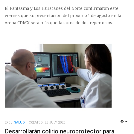
El Fantasma y Los Huracanes del Norte confirmaron este
viernes que su presentación del próximo 1 de agosto en la
Arena CDMX será más que la suma de dos repertorios.
EFE
SALUD
CREATED: 28 JULY 2026
EMP
Desarrollarán colirio neuroprotector para