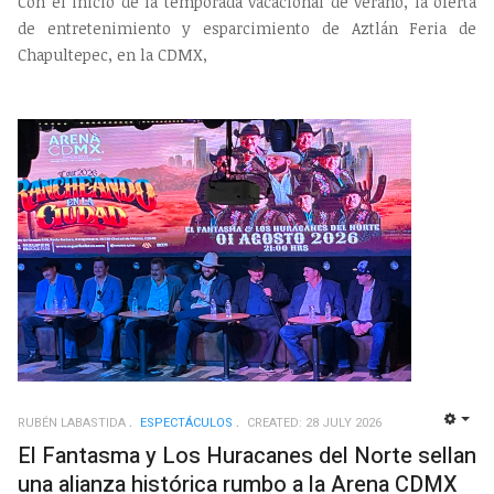
Con el inicio de la temporada vacacional de verano, la oferta
de entretenimiento y esparcimiento de Aztlán Feria de
Chapultepec, en la CDMX,
RUBÉN LABASTIDA
ESPECTÁCULOS
CREATED: 28 JULY 2026
EMP
El Fantasma y Los Huracanes del Norte sellan
una alianza histórica rumbo a la Arena CDMX