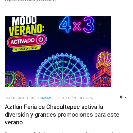
RUBÉN LABASTIDA
TURISMO
CREATED: 29 JULY 2026
EMP
Aztlán Feria de Chapultepec activa la
diversión y grandes promociones para este
verano