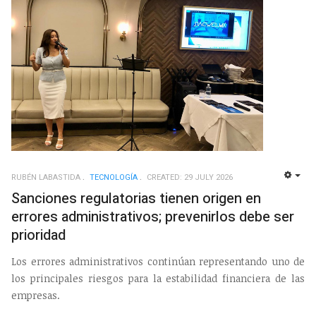
RUBÉN LABASTIDA
TECNOLOGÍ­A
CREATED: 29 JULY 2026
EMP
Sanciones regulatorias tienen origen en
errores administrativos; prevenirlos debe ser
prioridad
Los errores administrativos continúan representando uno de
los principales riesgos para la estabilidad financiera de las
empresas.