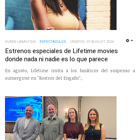
RUBÉN LABASTIDA
ESPECTÁCULOS
CREATED: 07 AUGUST 2026
EMP
Estrenos especiales de Lifetime movies
donde nada ni nadie es lo que parece
En agosto, Lifetime invita a los fanáticos del suspenso a
sumergirse en "Rostros del Engaño",