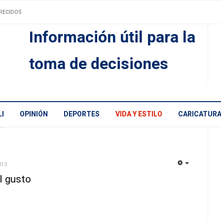
RECIDOS
Información útil para la
toma de decisiones
I
OPINIÓN
DEPORTES
VIDA Y ESTILO
CARICATUR
013
EMPTY
l gusto