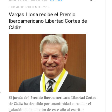
WWW.ELPUNTOCRITICO.COM
CULTURA
EMPTY
EMPTY
CREATED: 07 DECEMBER 2013
Vargas Llosa recibe el Premio
Iberoamericano Libertad Cortes de
Cádiz
a
El
jurado
del
Premio
Iberoamericano
Libertad
Cortes
de
Cádiz
ha decidido por unanimidad conceder el
galardón de la edición de este año al escritor