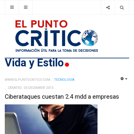
Vida y Estilo
WWW.ELPUNTOCRITICO.COM
TECNOLOGÍ­A
EMP
CREATED: 03 DECEMBER 2013
Ciberataques cuestan 2.4 mdd a empresas