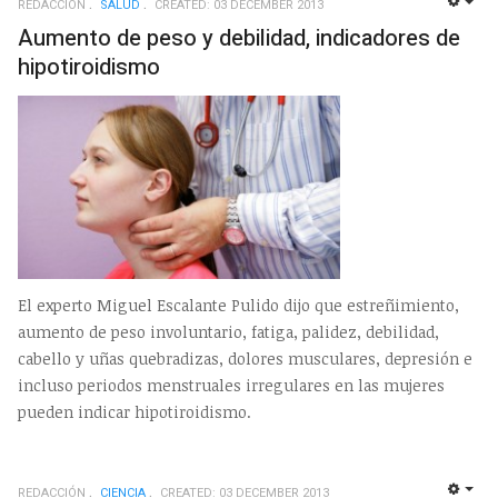
REDACCIÓN
SALUD
CREATED: 03 DECEMBER 2013
EMP
Aumento de peso y debilidad, indicadores de
hipotiroidismo
El experto Miguel Escalante Pulido dijo que estreñimiento,
aumento de peso involuntario, fatiga, palidez, debilidad,
cabello y uñas quebradizas, dolores musculares, depresión e
incluso periodos menstruales irregulares en las mujeres
pueden indicar hipotiroidismo.
REDACCIÓN
CIENCIA
CREATED: 03 DECEMBER 2013