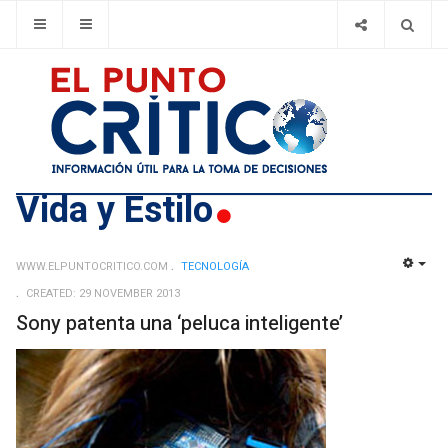
Vida y Estilo
WWW.ELPUNTOCRITICO.COM
TECNOLOGÍ­A
EMP
CREATED: 29 NOVEMBER 2013
Sony patenta una ‘peluca inteligente’