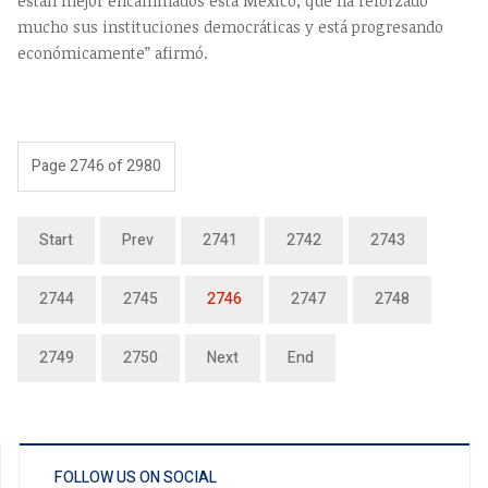
están mejor encaminados está México, que ha reforzado
mucho sus instituciones democráticas y está progresando
económicamente” afirmó.
Page 2746 of 2980
Start
Prev
2741
2742
2743
2744
2745
2746
2747
2748
2749
2750
Next
End
FOLLOW US ON SOCIAL