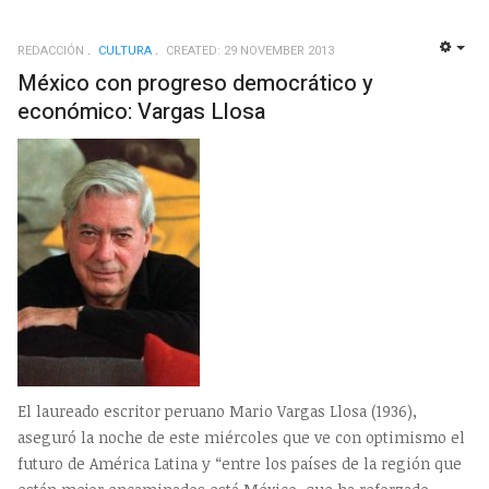
REDACCIÓN
CULTURA
CREATED: 29 NOVEMBER 2013
EMP
México con progreso democrático y
económico: Vargas Llosa
El laureado escritor peruano Mario Vargas Llosa (1936),
aseguró la noche de este miércoles que ve con optimismo el
futuro de América Latina y “entre los países de la región que