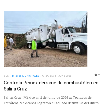
SUN
BREVES MUNICIPALES
CREATED: 11 JUNE 2026
EMP
Controla Pemex derrame de combustóleo en
Salina Cruz
Salina Cruz, México ::: 11 de junio de 2026 ::: Técnicos de
Petróleos Mexicanos lograron el sellado definitivo del ducto