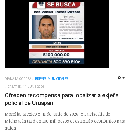
DIANA M CORREA
BREVES MUNICIPALES
EMP
CREATED: 11 JUNE 2026
Ofrecen recompensa para localizar a exjefe
policial de Uruapan
Morelia, México ::: 11 de junio de 2026 ::: La Fiscalía de
Michoacán tasó en 100 mil pesos el estímulo económico para
quien