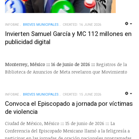
INFOBAE
BREVES MUNICIPALES
CREATED: 16 JUNE 2026
EMP
Invierten Samuel García y MC 112 millones en
publicidad digital
Monterrey, México ::: 16 de junio de 2026 :::
Registros de la
Biblioteca de Anuncios de Meta revelaron que Movimiento
INFOBAE
BREVES MUNICIPALES
CREATED: 15 JUNE 2026
EMP
Convoca el Episcopado a jornada por víctimas
de violencia
Ciudad de México, México ::: 15 de junio de 2026 ::: La
Conferencia del Episcopado Mexicano llamó a la feligresía a
participar en las jornadas de oración nacionales programadas