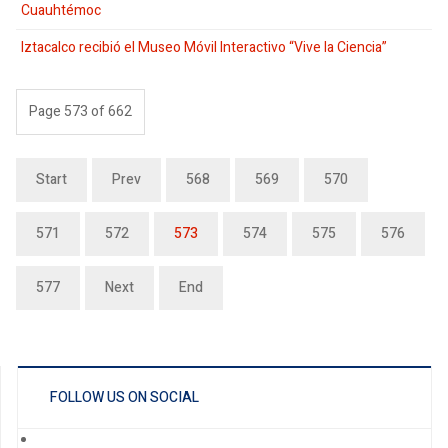
Cuauhtémoc
Iztacalco recibió el Museo Móvil Interactivo “Vive la Ciencia”
Page 573 of 662
Start
Prev
568
569
570
571
572
573
574
575
576
577
Next
End
FOLLOW US ON SOCIAL