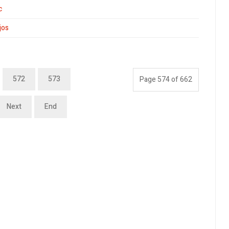
c
jos
572
573
Page 574 of 662
Next
End