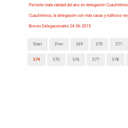
Persiste mala calidad del aire en delegación Cuauhtémo
Cuauhtémoc, la delegación con más casas y edificios vie
Breves Delegacionales 24-06-2015
Start
Prev
569
570
571
574
575
576
577
578