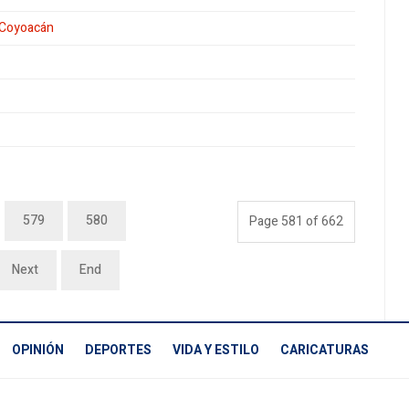
n Coyoacán
579
580
Page 581 of 662
Next
End
OPINIÓN
DEPORTES
VIDA Y ESTILO
CARICATURAS