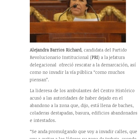
Alejandra Barrios Richard
, candidata del Partido
Revolucionario Institucional (
PRI
) a la jefatura
delegacional ofreció rescatar a la demarcación, así
como no invadir la vía pública “como muchos
piensan”.
La lideresa de los ambulantes del Centro Histórico
acusó a las autoridades de haber dejado en el
abandono a la zona que, dijo, está llena de baches,
coladeras destapadas, basura, edificios abandonados
e intestados.
“Se anda promulgando que voy a invadir calles, que
voy a quitar a los líderes su zona de trabajo, cuando