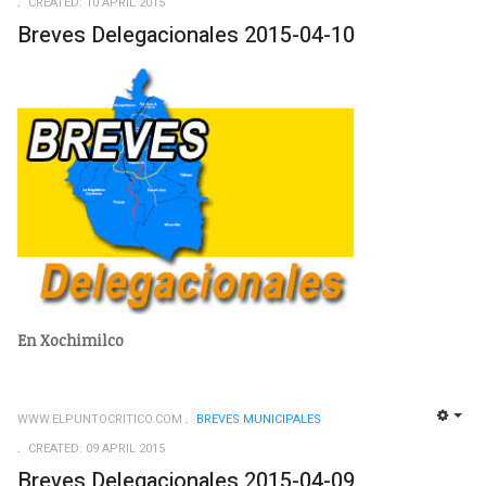
CREATED: 10 APRIL 2015
Breves Delegacionales 2015-04-10
En Xochimilco
WWW.ELPUNTOCRITICO.COM
BREVES MUNICIPALES
EMP
CREATED: 09 APRIL 2015
Breves Delegacionales 2015-04-09