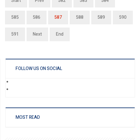
Start
Prev
582
583
584
585
586
587
588
589
590
591
Next
End
FOLLOW US ON SOCIAL
MOST READ