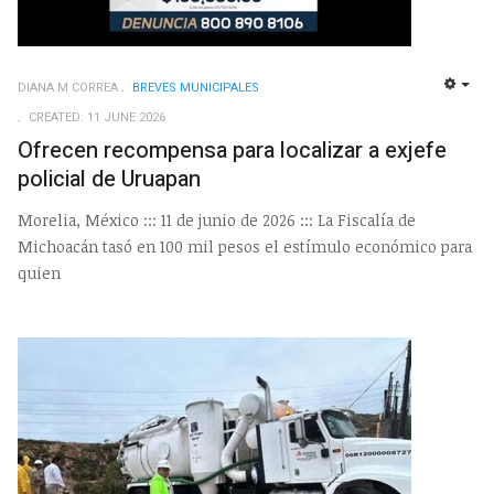
DIANA M CORREA
BREVES MUNICIPALES
EMP
CREATED: 11 JUNE 2026
Ofrecen recompensa para localizar a exjefe
policial de Uruapan
Morelia, México ::: 11 de junio de 2026 ::: La Fiscalía de
Michoacán tasó en 100 mil pesos el estímulo económico para
quien