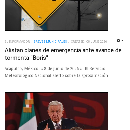
EL INFORMADOR
BREVES MUNICIPALES
CREATED: 08 JUNE 2026
EMP
Alistan planes de emergencia ante avance de
tormenta "Boris"
Acapulco, México ::: 8 de junio de 2026 ::: El Servicio
Meteorológico Nacional alertó sobre la aproximación