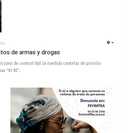
026
EMPTY
litos de armas y drogas
Un juez de control fijó la medida cautelar de prisión
as “El R1”,