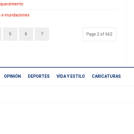
riquecimiento
s e inundaciones
5
6
7
Page 2 of 662
OPINIÓN
DEPORTES
VIDA Y ESTILO
CARICATURAS