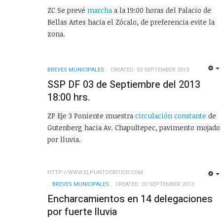
ZC Se prevé 
marcha
 a la 19:00 horas del Palacio de 
Bellas Artes hacia el Zócalo, de preferencia evite la 
zona.
BREVES MUNICIPALES
CREATED: 03 SEPTEMBER 2013
SSP DF 03 de Septiembre del 2013
18:00 hrs.
ZP Eje 3 Poniente muestra 
circulación constante
 de 
Gutenberg hacia Av. Chapultepec, pavimento mojado 
por lluvia. 
HTTP://WWW.ELPUNTOCRITICO.COM
BREVES MUNICIPALES
CREATED: 03 SEPTEMBER 2013
Encharcamientos en 14 delegaciones
por fuerte lluvia