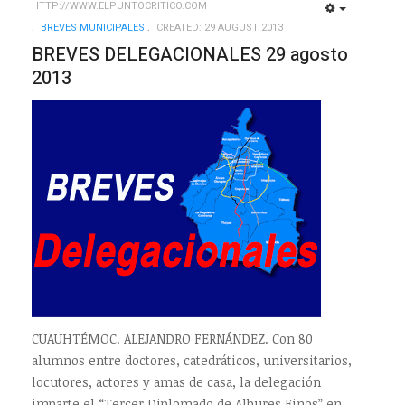
HTTP://WWW.ELPUNTOCRITICO.COM
EMPTY
EMPTY
BREVES MUNICIPALES
CREATED: 29 AUGUST 2013
BREVES DELEGACIONALES 29 agosto
2013
CUAUHTÉMOC. ALEJANDRO FERNÁNDEZ. Con 80
alumnos entre doctores, catedráticos, universitarios,
locutores, actores y amas de casa, la delegación
imparte el “Tercer Diplomado de Albures Finos” en