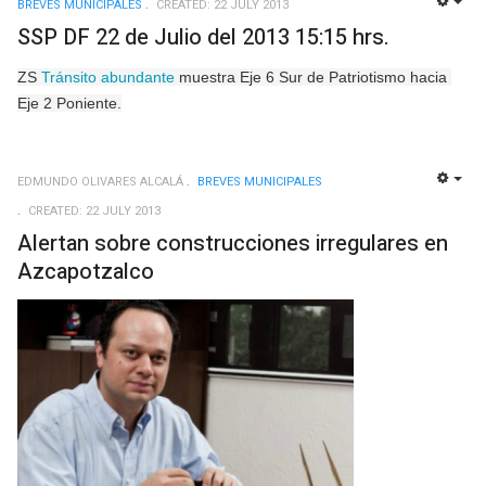
BREVES MUNICIPALES
CREATED: 22 JULY 2013
EMP
SSP DF 22 de Julio del 2013 15:15 hrs.
ZS 
Tránsito abundante
 muestra Eje 6 Sur de Patriotismo hacia 
Eje 2 Poniente.
EDMUNDO OLIVARES ALCALÁ
BREVES MUNICIPALES
EMP
CREATED: 22 JULY 2013
Alertan sobre construcciones irregulares en
Azcapotzalco