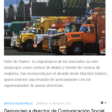
Valle de Chalco- La importancia de los mercados en este
municipio como centros de abasto y fuente de cientos de
empleos, fue reconocida por el alcalde Jesús Sánchez Isidoro,
quien sostuvo una reunión de acercamiento con los
representantes 34 mesas directivas.
BREVES MUNICIPALES
CREATED: 01 AUGUST 2013
EMP
Denuncian a director de Comunicación Social