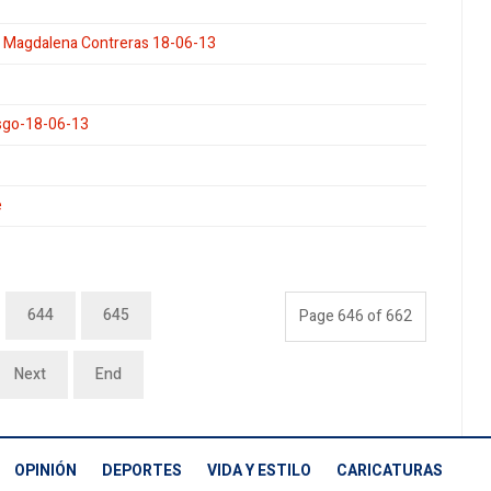
n Magdalena Contreras 18-06-13
iesgo-18-06-13
e
644
645
Page 646 of 662
Next
End
OPINIÓN
DEPORTES
VIDA Y ESTILO
CARICATURAS