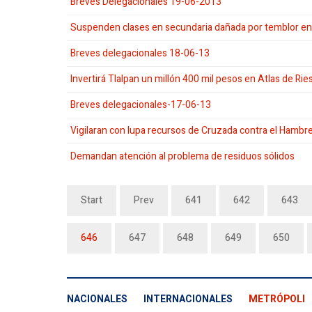
Breves Delegacionales 19-06-2013
Suspenden clases en secundaria dañada por temblor e
Breves delegacionales 18-06-13
Invertirá Tlalpan un millón 400 mil pesos en Atlas de R
Breves delegacionales-17-06-13
Vigilaran con lupa recursos de Cruzada contra el Hambr
Demandan atención al problema de residuos sólidos
Start
Prev
641
642
643
646
647
648
649
650
NACIONALES
INTERNACIONALES
METRÓPOLI