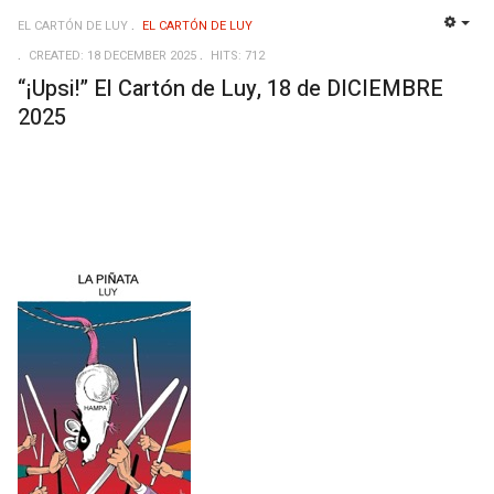
EL CARTÓN DE LUY
EL CARTÓN DE LUY
EMP
CREATED: 18 DECEMBER 2025
HITS: 712
“¡Upsi!” El Cartón de Luy, 18 de DICIEMBRE
2025