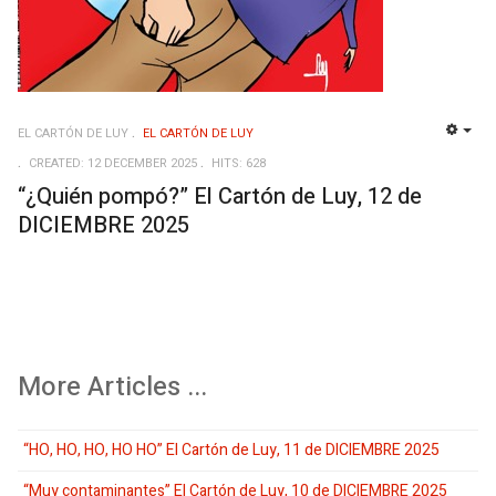
EL CARTÓN DE LUY
EL CARTÓN DE LUY
EMP
CREATED: 12 DECEMBER 2025
HITS: 628
“¿Quién pompó?” El Cartón de Luy, 12 de
DICIEMBRE 2025
More Articles ...
“HO, HO, HO, HO HO” El Cartón de Luy, 11 de DICIEMBRE 2025
“Muy contaminantes” El Cartón de Luy, 10 de DICIEMBRE 2025