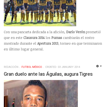
Con una pancarta dedicada a la afición,
Darío Verón
prometió
que en este
Clausura 2014
los
Pumas
cambiarán el rostro
mostrado durante el
Apertura 2013
, torneo en que terminaron
en último lugar general.
REDACCIÓN
FUTBOL MÉXICO
CREATED: 03 JANUARY 2014
EMP
Gran duelo ante las Águilas, augura Tigres