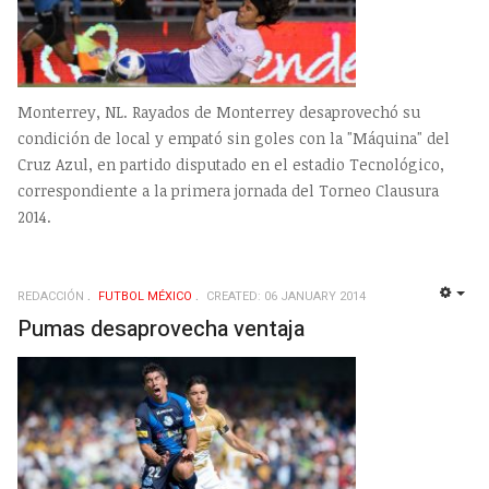
Monterrey, NL. Rayados de Monterrey desaprovechó su
condición de local y empató sin goles con la "Máquina" del
Cruz Azul, en partido disputado en el estadio Tecnológico,
correspondiente a la primera jornada del Torneo Clausura
2014.
REDACCIÓN
FUTBOL MÉXICO
CREATED: 06 JANUARY 2014
EMP
Pumas desaprovecha ventaja