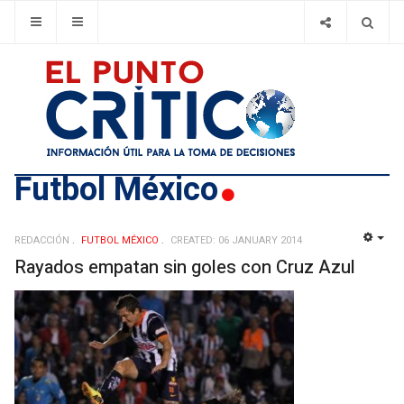
Futbol México
REDACCIÓN
FUTBOL MÉXICO
CREATED: 06 JANUARY 2014
EMP
Rayados empatan sin goles con Cruz Azul