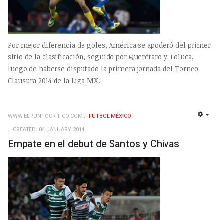
Por mejor diferencia de goles, América se apoderó del primer
sitio de la clasificación, seguido por Querétaro y Toluca,
luego de haberse disputado la primera jornada del Torneo
Clausura 2014 de la Liga MX.
WWW.ELPUNTOCRITICO.COM
FUTBOL MÉXICO
EMP
CREATED: 04 JANUARY 2014
Empate en el debut de Santos y Chivas