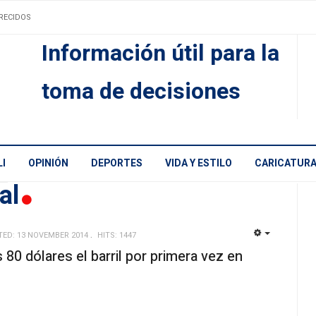
RECIDOS
Información útil para la
toma de decisiones
I
OPINIÓN
DEPORTES
VIDA Y ESTILO
CARICATUR
nal
TED: 13 NOVEMBER 2014
HITS: 1447
EMPTY
s 80 dólares el barril por primera vez en