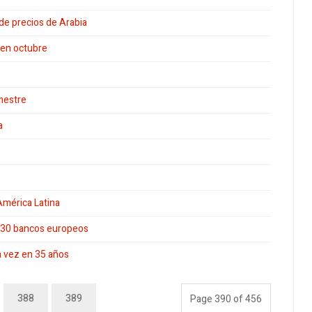
 de precios de Arabia
 en octubre
imestre
a
América Latina
 130 bancos europeos
ra vez en 35 años
388
389
Page 390 of 456