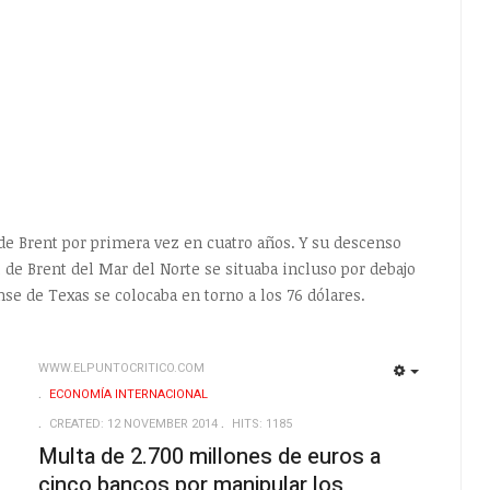
l de Brent por primera vez en cuatro años. Y su descenso
l de Brent del Mar del Norte se situaba incluso por debajo
ense de Texas se colocaba en torno a los 76 dólares.
WWW.ELPUNTOCRITICO.COM
EMPTY
EMPTY
ECONOMÍA INTERNACIONAL
CREATED: 12 NOVEMBER 2014
HITS: 1185
Multa de 2.700 millones de euros a
cinco bancos por manipular los