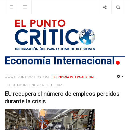
Economía Internacional
WWW.ELPUNTOCRITICO.COM
ECONOMÍA INTERNACIONAL
EMP
CREATED: 07 JUNE 2014
HITS: 1325
EU recupera el número de empleos perdidos
durante la crisis