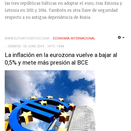
las tres repúblicas bálticas en adoptar el euro, tras Estonia y
Letonia en 2011 y 2014. También es otra llave de seguridad
respecto a su antigua dependencia de Rusia.
WWW.ELPUNTOCRITICO.COM
ECONOMÍA INTERNACIONAL
EMP
CREATED: 03 JUNE 2014
HITS: 1448
La inflación en la eurozona vuelve a bajar al
0,5% y mete más presión al BCE