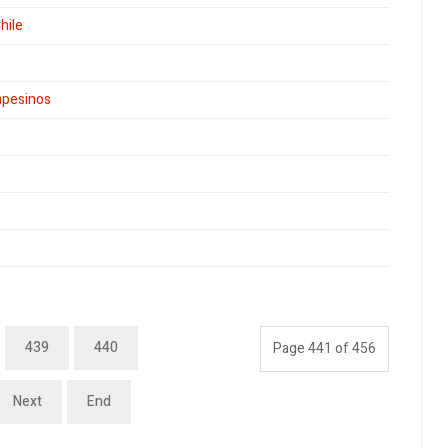
hile
mpesinos
439
440
Page 441 of 456
Next
End