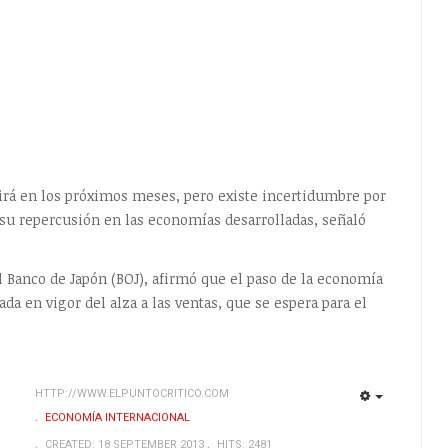
uirá en los próximos meses, pero existe incertidumbre por
u repercusión en las economías desarrolladas, señaló
 Banco de Japón (BOJ), afirmó que el paso de la economía
da en vigor del alza a las ventas, que se espera para el
HTTP://WWW.ELPUNTOCRITICO.COM
EMPTY
EMPTY
ECONOMÍA INTERNACIONAL
CREATED: 18 SEPTEMBER 2013
HITS: 2481