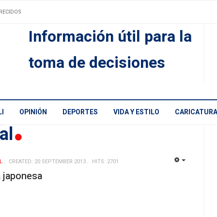
RECIDOS
Información útil para la
toma de decisiones
I
OPINIÓN
DEPORTES
VIDA Y ESTILO
CARICATUR
nal
L
CREATED: 20 SEPTEMBER 2013
HITS: 2701
EMPTY
a japonesa