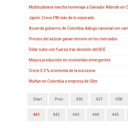
Multitudinaria marcha homenaje a Salvador Allende en C
Japón: Crece PIB más de lo esperado
Acuerda gobierno de Colombia diálogo nacional con ca
Precios del azúcar ganan terreno en los mercados
Dólar sube con fuerza tras decisión del BCE
Mejora producción en economías emergentes
Crece 0.3 % economía de la eurozona
Multan en Colombia a empresa de Slim
Start
Prev
436
437
438
441
442
443
444
445