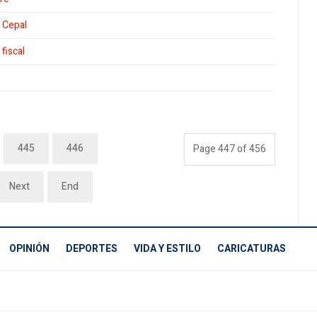
 Cepal
fiscal
445
446
Page 447 of 456
Next
End
OPINIÓN
DEPORTES
VIDA Y ESTILO
CARICATURAS