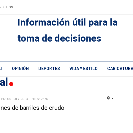
RECIDOS
Información útil para la
toma de decisiones
I
OPINIÓN
DEPORTES
VIDA Y ESTILO
CARICATUR
nal
TED: 04 JULY 2013
HITS: 2876
EMPTY
nes de barriles de crudo