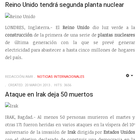
Reino Unido tendrá segunda planta nuclear
LONDRES, Inglaterra.- El
Reino Unido
dio luz verde a la
construcción
de la primera de una serie de
plantas nucleares
de última generación con la que se prevé generar
electricidad para abastecer a hasta cinco millones de hogares
del país.
REDACCIÓN/AMR
NOTICIAS INTERNACIONALES
EMP
CREATED: 20 MARCH 2013
HITS: 3656
Ataque en Irak deja 50 muertos
IRAK, Bagdad.- Al menos 50 personas murieron el martes y
otras 171 fueron heridas en varios ataques en la víspera del 10º
aniversario de la invasión de
Irak
dirigida por
Estados Unidos
con el objetivo declarado de construir una democracia en la