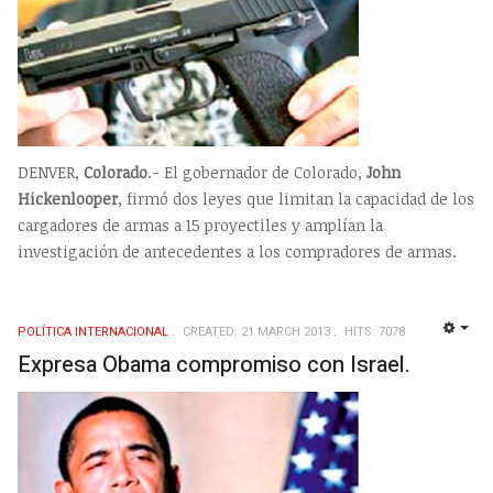
DENVER,
Colorado
.- El gobernador de Colorado,
John
Hickenlooper
, firmó dos leyes que limitan la capacidad de los
cargadores de armas a 15 proyectiles y amplían la
investigación de antecedentes a los compradores de armas.
POLÍTICA INTERNACIONAL
CREATED: 21 MARCH 2013
HITS: 7078
EMP
Expresa Obama compromiso con Israel.