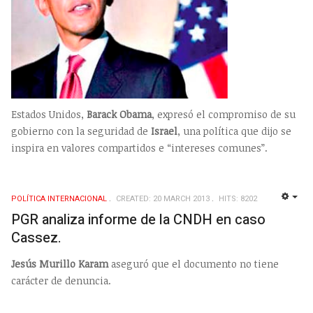
Estados Unidos,
Barack Obama
, expresó el compromiso de su
gobierno con la seguridad de
Israel
, una política que dijo se
inspira en valores compartidos e “intereses comunes”.
POLÍTICA INTERNACIONAL
CREATED: 20 MARCH 2013
HITS: 8202
EMP
PGR analiza informe de la CNDH en caso
Cassez.
Jesús Murillo Karam
aseguró que el documento no tiene
carácter de denuncia.