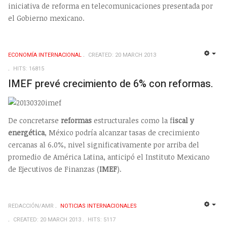
iniciativa de reforma en telecomunicaciones presentada por
el Gobierno mexicano.
ECONOMÍA INTERNACIONAL
CREATED: 20 MARCH 2013
EMP
HITS: 16815
IMEF prevé crecimiento de 6% con reformas.
De concretarse
reformas
estructurales como la f
iscal y
energética
, México podría alcanzar tasas de crecimiento
cercanas al 6.0%, nivel significativamente por arriba del
promedio de América Latina, anticipó el Instituto Mexicano
de Ejecutivos de Finanzas (
IMEF
).
REDACCIÓN/AMR
NOTICIAS INTERNACIONALES
EMP
CREATED: 20 MARCH 2013
HITS: 5117