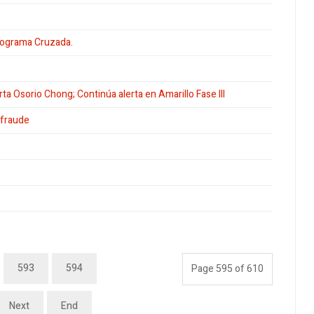
programa Cruzada.
a Osorio Chong; Continúa alerta en Amarillo Fase III
 fraude
593
594
Page 595 of 610
Next
End