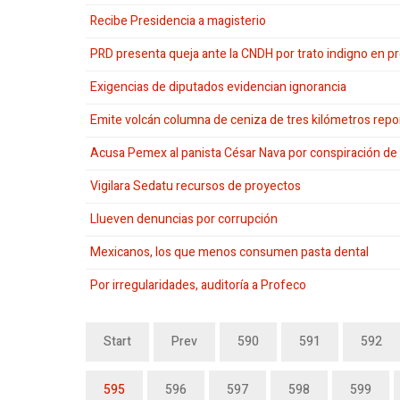
Recibe Presidencia a magisterio
PRD presenta queja ante la CNDH por trato indigno en 
Exigencias de diputados evidencian ignorancia
Emite volcán columna de ceniza de tres kilómetros report
Acusa Pemex al panista César Nava por conspiración de
Vigilara Sedatu recursos de proyectos
Llueven denuncias por corrupción
Mexicanos, los que menos consumen pasta dental
Por irregularidades, auditoría a Profeco
Start
Prev
590
591
592
595
596
597
598
599