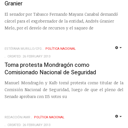
Granier
El senador por Tabasco Fernando Mayans Canabal demandó
cárcel para el exgobernador de la entidad, Andrés Granier
Melo, por el desvío de recursos y el saqueo de
ESTÉFANA MURILLO/CFG
POLÍ­TICA NACIONAL
EMP
CREATED: 26 FEBRUARY 2013
Toma protesta Mondragón como
Comisionado Nacional de Seguridad
Manuel Mondragón y Kalb tomó protesta como titular de la
Comisión Nacional de Seguridad, luego de que el pleno del
Senado aprobara con 115 votos su
REDACCIÓN/AMR
POLÍ­TICA NACIONAL
EMP
CREATED: 26 FEBRUARY 2013