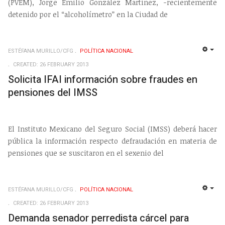
(PVEM), Jorge Emilio González Martínez, -recientemente
detenido por el “alcoholímetro” en la Ciudad de
ESTÉFANA MURILLO/CFG
POLÍ­TICA NACIONAL
EMP
CREATED: 26 FEBRUARY 2013
Solicita IFAI información sobre fraudes en
pensiones del IMSS
El Instituto Mexicano del Seguro Social (IMSS) deberá hacer
pública la información respecto defraudación en materia de
pensiones que se suscitaron en el sexenio del
ESTÉFANA MURILLO/CFG
POLÍ­TICA NACIONAL
EMP
CREATED: 26 FEBRUARY 2013
Demanda senador perredista cárcel para