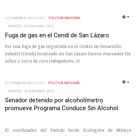
LUZ MARÍA ALONSO/CFG
POLÍ­TICA NACIONAL
EMP
CREATED: 26 FEBRUARY 2013
Fuga de gas en el Cendi de San Lázaro
Por una fuga de gas registrada en el Centro de Desarrollo
Infantil (Cendi) localizado en San Lázaro fueron evacuados 126
niños y cerca de cien trabajadores, el
ESTÉFANA MURILLO/CFG
POLÍ­TICA NACIONAL
EMP
CREATED: 26 FEBRUARY 2013
Senador detenido por alcoholímetro
promueve Programa Conduce Sin Alcohol
El coordinador del Partido Verde Ecologista de México