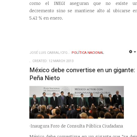
como el INEGI aseguran que no existe u
decremento sino se mantiene alto al ubicarse e
5.42 % en enero.
JOSÉ LUIS CABRAL/CFG
POLÍ­TICA NACIONAL
CREATED: 12 MARCH 2013
México debe convertise en un gigante:
Peña Nieto
·Inaugura Foro de Consulta Pública Ciudadana
México debe convertirse en un gigante que “se dej