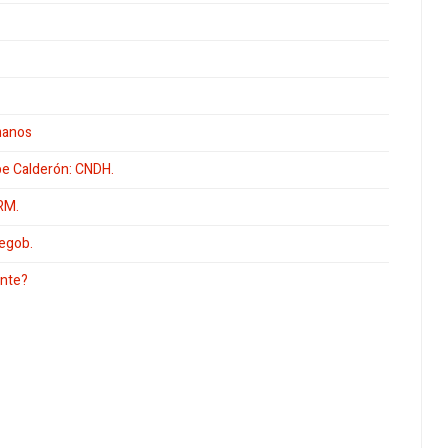
manos
pe Calderón: CNDH.
ARM.
Segob.
ente?