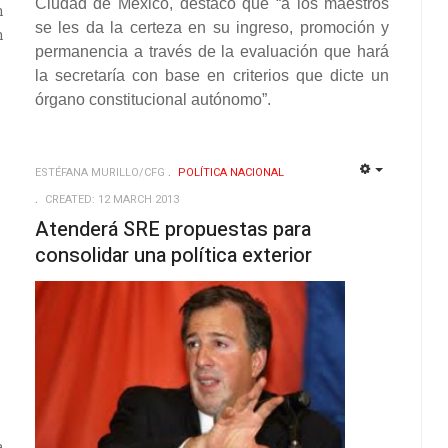
Ciudad de México, destacó que “a los maestros
n
se les da la certeza en su ingreso, promoción y
n
permanencia a través de la evaluación que hará
la secretaría con base en criterios que dicte un
órgano constitucional autónomo”.
ESTÉFANA MURILLO/CFG
POLÍ­TICA NACIONAL
EMPTY
EMPTY
CREATED: 12 MARCH 2013
Atenderá SRE propuestas para
consolidar una política exterior
e