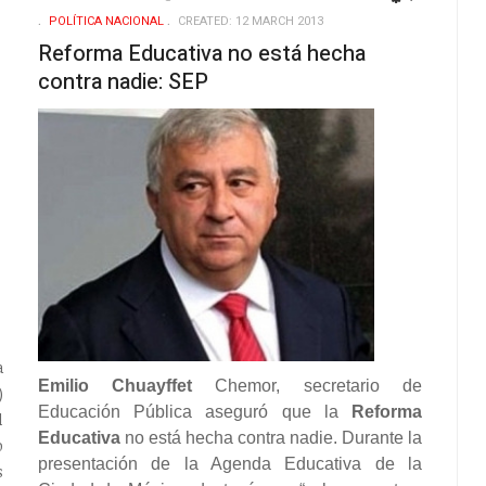
EMPTY
EMPTY
POLÍ­TICA NACIONAL
CREATED: 12 MARCH 2013
Reforma Educativa no está hecha
contra nadie: SEP
a
Emilio Chuayffet
Chemor, secretario de
)
Educación Pública aseguró que la
Reforma
l
Educativa
no está hecha contra nadie. Durante la
o
presentación de la Agenda Educativa de la
s