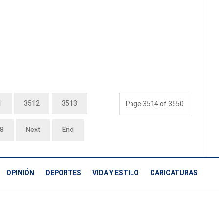
1
3512
3513
Page 3514 of 3550
8
Next
End
OPINIÓN
DEPORTES
VIDA Y ESTILO
CARICATURAS