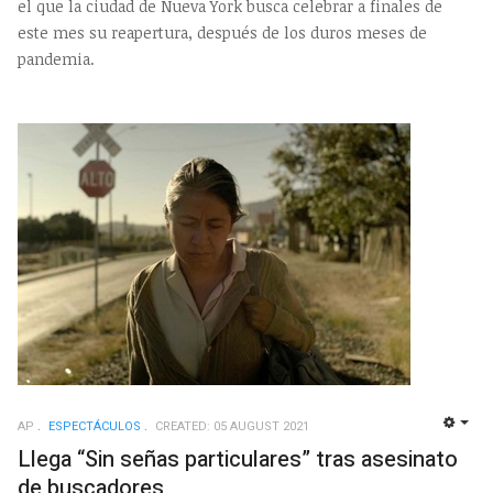
el que la ciudad de Nueva York busca celebrar a finales de
este mes su reapertura, después de los duros meses de
pandemia.
AP
ESPECTÁCULOS
CREATED: 05 AUGUST 2021
EMP
Llega “Sin señas particulares” tras asesinato
de buscadores