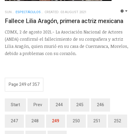
SUN
ESPECTÁCULOS
CREATED: 03 AUGUST 2021
EMP
Fallece Lilia Aragón, primera actriz mexicana
CDMX, 2 de agosto 2021.- La Asociación Nacional de Actores
(ANDA) confirmó el fallecimiento de su compañera y actriz
Lilia Aragón, quien murió en su casa de Cuernavaca, Morelos,
debido a problemas con su corazón.
Page 249 of 357
Start
Prev
244
245
246
247
248
249
250
251
252