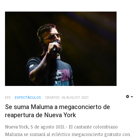
EFE
ESPECTÁCULOS
CREATED: 06 AUGUST 2021
EMP
Se suma Maluma a megaconcierto de
reapertura de Nueva York
Nueva York, 5 de agosto 2021.- El cantante colombiano
Maluma se sumará al ecléctico megaconcierto gratuito con