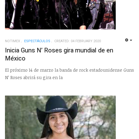
NOTIMEX
ESPECTÁCULOS
CREATED: 04 FEBRUARY 2020
EMP
Inicia Guns N’ Roses gira mundial de en
México
El próximo 14 de marzo la banda de rock estadounidense Guns
N’ Roses abrirá su gira en la