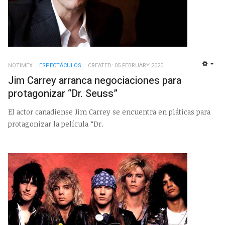
NOTIMEX
ESPECTÁCULOS
CREATED: 05 FEBRUARY 2020
EMP
Jim Carrey arranca negociaciones para
protagonizar “Dr. Seuss”
El actor canadiense Jim Carrey se encuentra en pláticas para
protagonizar la película “Dr.