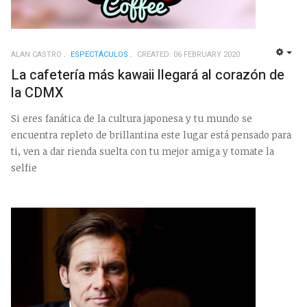
ALAN CASTRO
ESPECTÁCULOS
CREATED: 06 FEBRUARY 2020
EMP
La cafetería más kawaii llegará al corazón de
la CDMX
Si eres fanática de la cultura japonesa y tu mundo se
encuentra repleto de brillantina este lugar está pensado para
ti, ven a dar rienda suelta con tu mejor amiga y tomate la
selfie