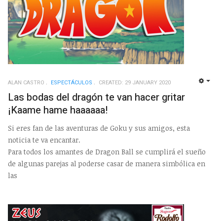
ALAN CASTRO
ESPECTÁCULOS
CREATED: 29 JANUARY 2020
EMP
Las bodas del dragón te van hacer gritar
¡Kaame hame haaaaaa!
Si eres fan de las aventuras de Goku y sus amigos, esta
noticia te va encantar.
Para todos los amantes de Dragon Ball se cumplirá el sueño
de algunas parejas al poderse casar de manera simbólica en
las