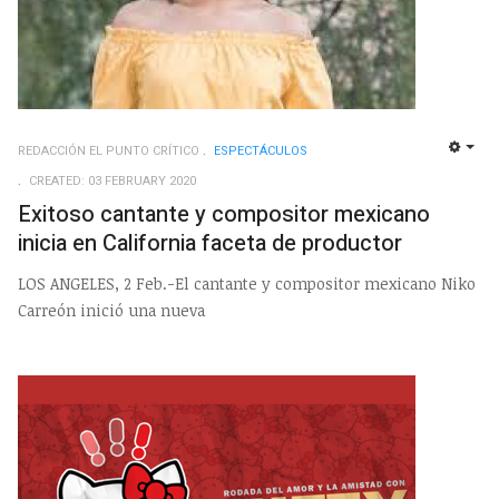
REDACCIÓN EL PUNTO CRÍTICO
ESPECTÁCULOS
EMP
CREATED: 03 FEBRUARY 2020
Exitoso cantante y compositor mexicano
inicia en California faceta de productor
LOS ANGELES, 2 Feb.-El cantante y compositor mexicano Niko
Carreón inició una nueva