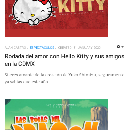
ALAN CASTRO
ESPECTÁCULOS
CREATED: 31 JANUARY 2020
EMP
Rodada del amor con Hello Kitty y sus amigos
en la CDMX
Si eres amante de la creación de Yuko Shimizu, seguramente
ya sabías que este año