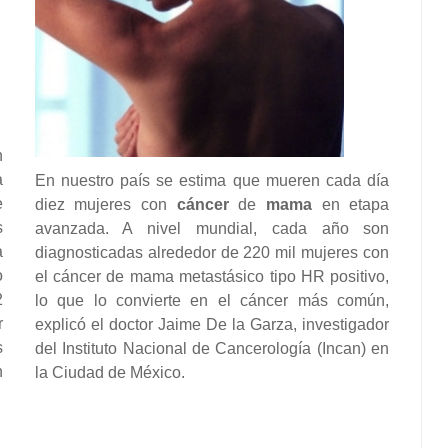
n
a
En nuestro país se estima que mueren cada día
e
diez mujeres con
cáncer
de
mama
en etapa
s
avanzada. A nivel mundial, cada año son
a
diagnosticadas alrededor de 220 mil mujeres con
o
el cáncer de mama metastásico tipo HR positivo,
2
lo que lo convierte en el cáncer más común,
r
explicó el doctor Jaime De la Garza, investigador
s
del Instituto Nacional de Cancerología (Incan) en
n
la Ciudad de México.