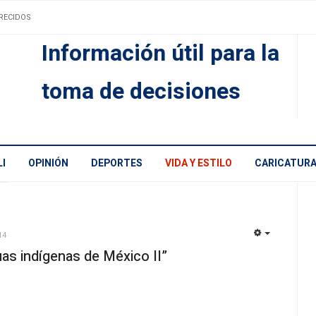
RECIDOS
Información útil para la
toma de decisiones
I
OPINIÓN
DEPORTES
VIDA Y ESTILO
CARICATUR
14
EMPTY
as indígenas de México II”