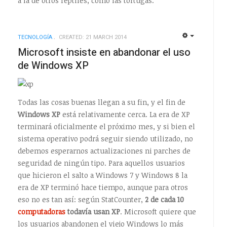
a la de otros reptiles, como las tortugas.
TECNOLOGÍ­A
CREATED: 21 MARCH 2014
EMPTY
EMPTY
Microsoft insiste en abandonar el uso
de Windows XP
Todas las cosas buenas llegan a su fin, y el fin de
Windows XP
está relativamente cerca. La era de XP
terminará oficialmente el próximo mes, y si bien el
sistema operativo podrá seguir siendo utilizado, no
debemos esperarnos actualizaciones ni parches de
seguridad de ningún tipo. Para aquellos usuarios
que hicieron el salto a Windows 7 y Windows 8 la
era de XP terminó hace tiempo, aunque para otros
eso no es tan así: según StatCounter,
2 de cada 10
computadoras
todavía usan XP
. Microsoft quiere que
los usuarios abandonen el viejo Windows lo más