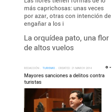
Las flores tienen formas de lo
más caprichosas: unas veces
por azar, otras con intención de
engañar a los i
La orquídea pato, una flor
de altos vuelos
REDACCIÓN
TURISMO
CREATED: 21 MARCH 2014
Mayores sanciones a delitos contra
turistas