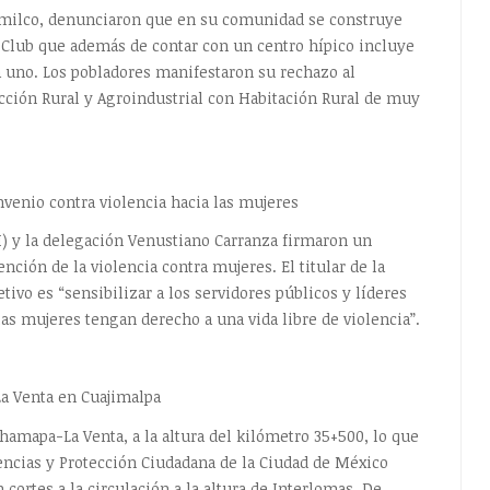
imilco, denunciaron que en su comunidad se construye
lub que además de contar con un centro hípico incluye
a uno. Los pobladores manifestaron su rechazo al
ucción Rural y Agroindustrial con Habitación Rural de muy
enio contra violencia hacia las mujeres
 y la delegación Venustiano Carranza firmaron un
ción de la violencia contra mujeres. El titular de la
tivo es “sensibilizar a los servidores públicos y líderes
as mujeres tengan derecho a una vida libre de violencia”.
La Venta en Cuajimalpa
hamapa-La Venta, a la altura del kilómetro 35+500, lo que
gencias y Protección Ciudadana de la Ciudad de México
 cortes a la circulación a la altura de Interlomas. De