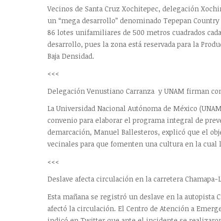
Vecinos de Santa Cruz Xochitepec, delegación Xoch
un “mega desarrollo” denominado Tepepan Country C
86 lotes unifamiliares de 500 metros cuadrados cad
desarrollo, pues la zona está reservada para la Prod
Baja Densidad.
<<<
Delegación Venustiano Carranza y UNAM firman conv
La Universidad Nacional Autónoma de México (UNAM)
convenio para elaborar el programa integral de preven
demarcación, Manuel Ballesteros, explicó que el obje
vecinales para que fomenten una cultura en la cual l
<<<
Deslave afecta circulación en la carretera Chamapa-
Esta mañana se registró un deslave en la autopista C
afectó la circulación. El Centro de Atención a Emer
indicó en Twitter que ante el incidente se realizaron