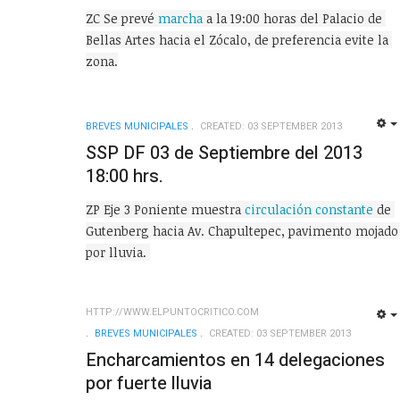
ZC Se prevé 
marcha
 a la 19:00 horas del Palacio de 
Bellas Artes hacia el Zócalo, de preferencia evite la 
zona.
BREVES MUNICIPALES
CREATED: 03 SEPTEMBER 2013
SSP DF 03 de Septiembre del 2013
18:00 hrs.
ZP Eje 3 Poniente muestra 
circulación constante
 de 
Gutenberg hacia Av. Chapultepec, pavimento mojado 
por lluvia. 
HTTP://WWW.ELPUNTOCRITICO.COM
BREVES MUNICIPALES
CREATED: 03 SEPTEMBER 2013
Encharcamientos en 14 delegaciones
por fuerte lluvia