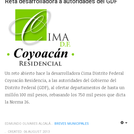
Reta desarrolladora a autoridades del GDF
Un reto abierto hace la desarrolladora Cima Distrito Federal
Coyoacán Residencia, a las autoridades del Gobierno del
Distrito Federal (GDF), al ofertar departamentos de hasta un
millón 100 mil pesos, rebasando los 750 mil pesos que dicta
la Norma 26.
EDMUNDO OLIVARES ALCALÁ
BREVES MUNICIPALES
EMP
CREATED: 06 AUGUST 2013