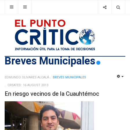
Breves Municipales
EDMUNDO OLIVARES ALCALÁ
BREVES MUNICIPALES
EMP
CREATED: 16 AUGUST 2013
En riesgo vecinos de la Cuauhtémoc