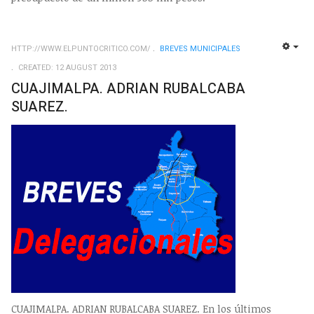
HTTP://WWW.ELPUNTOCRITICO.COM/
BREVES MUNICIPALES
EMP
CREATED: 12 AUGUST 2013
CUAJIMALPA. ADRIAN RUBALCABA
SUAREZ.
CUAJIMALPA. ADRIAN RUBALCABA SUAREZ. En los últimos