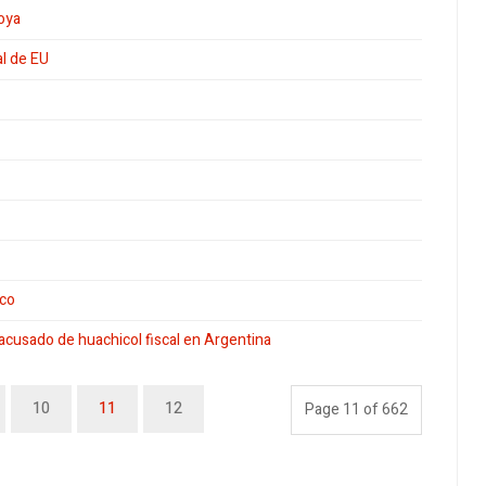
oya
al de EU
nco
 acusado de huachicol fiscal en Argentina
10
11
12
Page 11 of 662