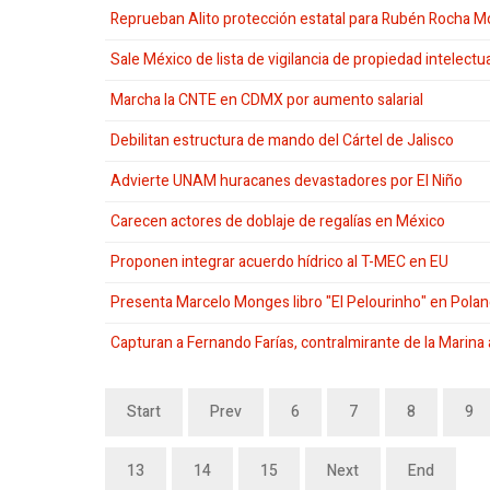
Reprueban Alito protección estatal para Rubén Rocha M
Sale México de lista de vigilancia de propiedad intelectu
Marcha la CNTE en CDMX por aumento salarial
Debilitan estructura de mando del Cártel de Jalisco
Advierte UNAM huracanes devastadores por El Niño
Carecen actores de doblaje de regalías en México
Proponen integrar acuerdo hídrico al T-MEC en EU
Presenta Marcelo Monges libro "El Pelourinho" en Pola
Capturan a Fernando Farías, contralmirante de la Marina
Start
Prev
6
7
8
9
13
14
15
Next
End