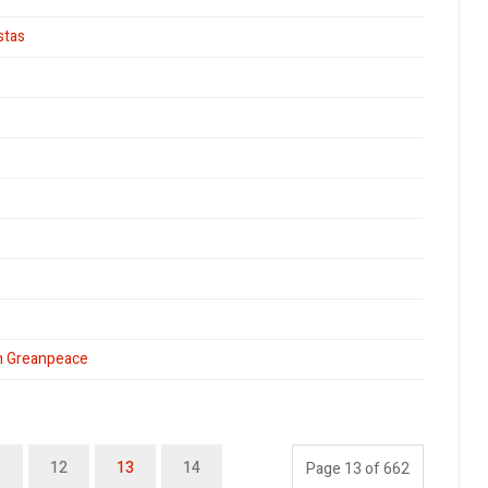
stas
ún Greanpeace
1
12
13
14
Page 13 of 662