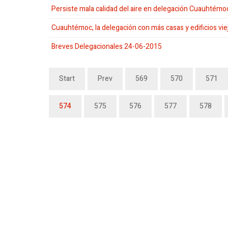
Persiste mala calidad del aire en delegación Cuauhtémo
Cuauhtémoc, la delegación con más casas y edificios vie
Breves Delegacionales 24-06-2015
Start
Prev
569
570
571
574
575
576
577
578