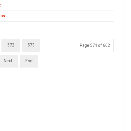
c
jos
572
573
Page 574 of 662
Next
End