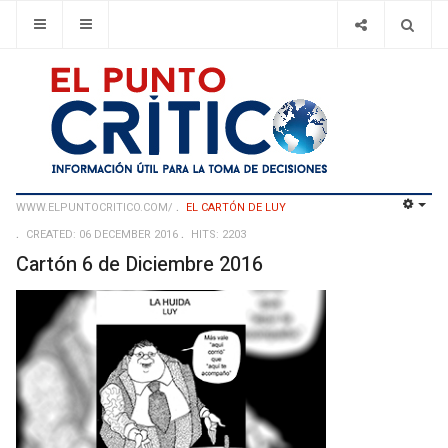
WWW.ELPUNTOCRITICO.COM/
EL CARTÓN DE LUY
EMP
CREATED: 06 DECEMBER 2016
HITS: 2203
Cartón 6 de Diciembre 2016