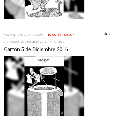
WWW.ELPUNTOCRITICO.COM/
EL CARTÓN DE LUY
EMP
CREATED: 05 DECEMBER 2016
HITS: 2093
Cartón 5 de Diciembre 2016