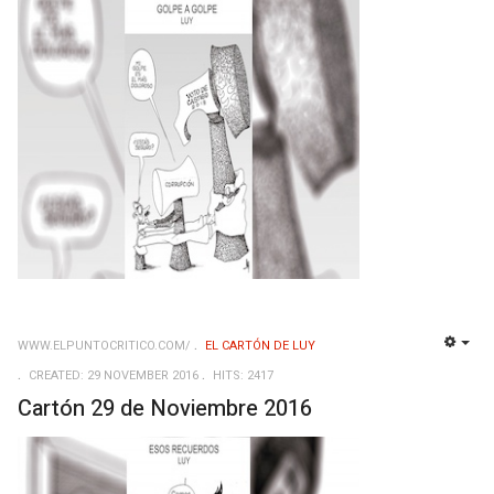
WWW.ELPUNTOCRITICO.COM/
EL CARTÓN DE LUY
EMP
CREATED: 29 NOVEMBER 2016
HITS: 2417
Cartón 29 de Noviembre 2016