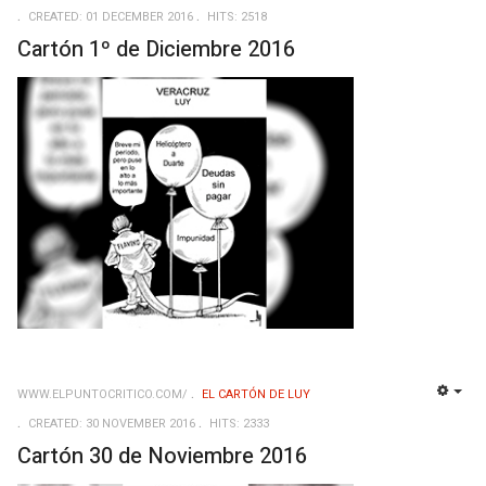
CREATED: 01 DECEMBER 2016
HITS: 2518
Cartón 1º de Diciembre 2016
WWW.ELPUNTOCRITICO.COM/
EL CARTÓN DE LUY
EMP
CREATED: 30 NOVEMBER 2016
HITS: 2333
Cartón 30 de Noviembre 2016