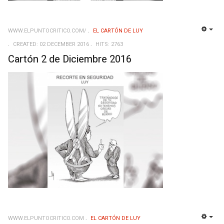
WWW.ELPUNTOCRITICO.COM/
EL CARTÓN DE LUY
EMP
CREATED: 02 DECEMBER 2016
HITS: 2763
Cartón 2 de Diciembre 2016
WWW.ELPUNTOCRITICO.COM
EL CARTÓN DE LUY
EMP