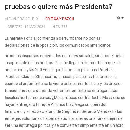
pruebas o quiere más Presidenta?
ALEJANDRA DEL RÍO
CRÍTICA Y RAZÓN
EMP
CREATED: 19 MAY 2026
HITS: 783
La narrativa oficial comienza a derrumbarse no por las
declaraciones de la oposición, los comunicados americanos,
ni por los discursos encendidos en redes sociales, sino por el peso
insoportable de los hechos. Porque llega un momento en que las
negaciones y las 200 veces que ha pedido ¡Pruebas-Pruebas-
Pruebas! Claudia Sheinbaum, la hacen parecer ya hasta ridícula,
cuando el argumento se le viene públicamente abajo y los propios
funcionarios que defiende vehementemente se entregan a las
fiscalias norteamericanas, ¿Más pruebas contra Rocha Moya que se
hayan entregado Enrique Alfonso Díaz Vega su operador
financiero y su ex Secretario de Seguridad Gerardo Mérida? Estas
entregas voluntarias, hacen de sus mañaneras una farsa, dejan de
ser una estrategia política y se convierten simplemente en un acto