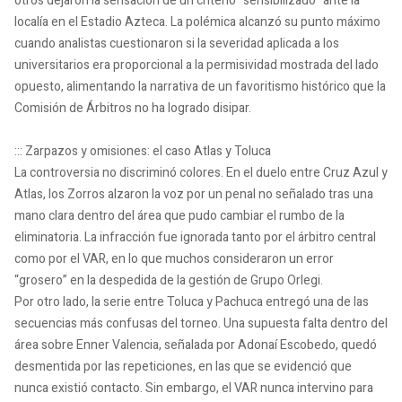
otros dejaron la sensación de un criterio “sensibilizado” ante la
localía en el Estadio Azteca. La polémica alcanzó su punto máximo
cuando analistas cuestionaron si la severidad aplicada a los
universitarios era proporcional a la permisividad mostrada del lado
opuesto, alimentando la narrativa de un favoritismo histórico que la
Comisión de Árbitros no ha logrado disipar.
::: Zarpazos y omisiones: el caso Atlas y Toluca
La controversia no discriminó colores. En el duelo entre Cruz Azul y
Atlas, los Zorros alzaron la voz por un penal no señalado tras una
mano clara dentro del área que pudo cambiar el rumbo de la
eliminatoria. La infracción fue ignorada tanto por el árbitro central
como por el VAR, en lo que muchos consideraron un error
“grosero” en la despedida de la gestión de Grupo Orlegi.
Por otro lado, la serie entre Toluca y Pachuca entregó una de las
secuencias más confusas del torneo. Una supuesta falta dentro del
área sobre Enner Valencia, señalada por Adonaí Escobedo, quedó
desmentida por las repeticiones, en las que se evidenció que
nunca existió contacto. Sin embargo, el VAR nunca intervino para