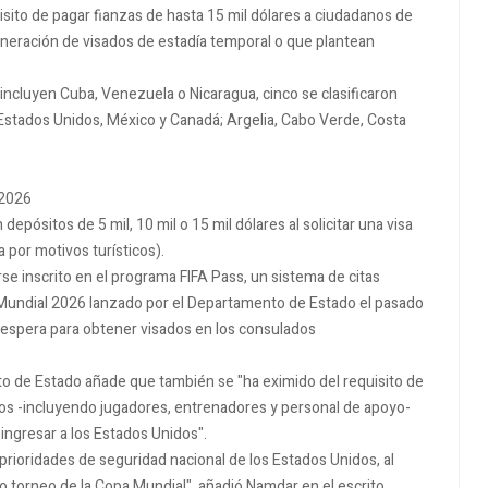
sito de pagar fianzas de hasta 15 mil dólares a ciudadanos de
lneración de visados de estadía temporal o que plantean
incluyen Cuba, Venezuela o Nicaragua, cinco se clasificaron
n Estados Unidos, México y Canadá; Argelia, Cabo Verde, Costa
 2026
pósitos de 5 mil, 10 mil o 15 mil dólares al solicitar una visa
a por motivos turísticos).
e inscrito en el programa FIFA Pass, un sistema de citas
el Mundial 2026 lanzado por el Departamento de Estado el pasado
e espera para obtener visados en los consulados
o de Estado añade que también se "ha eximido del requisito de
dos -incluyendo jugadores, entrenadores y personal de apoyo-
ingresar a los Estados Unidos".
rioridades de seguridad nacional de los Estados Unidos, al
mo torneo de la Copa Mundial", añadió Namdar en el escrito.