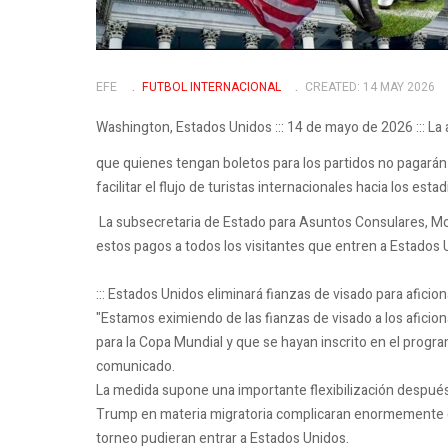
EFE
FUTBOL INTERNACIONAL
CREATED: 14 MAY 2026
Washington, Estados Unidos ::: 14 de mayo de 2026 ::: L
que quienes tengan boletos para los partidos no pagarán 
facilitar el flujo de turistas internacionales hacia los e
La subsecretaria de Estado para Asuntos Consulares, Mo
estos pagos a todos los visitantes que entren a Estados U
::: Estados Unidos eliminará fianzas de visado para afici
"Estamos eximiendo de las fianzas de visado a los aficio
para la Copa Mundial y que se hayan inscrito en el program
comunicado.
La medida supone una importante flexibilización después
Trump en materia migratoria complicaran enormemente qu
torneo pudieran entrar a Estados Unidos.