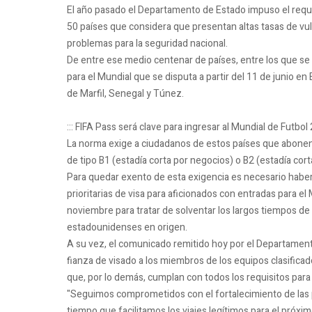
El año pasado el Departamento de Estado impuso el requi
50 países que considera que presentan altas tasas de vu
problemas para la seguridad nacional.
De entre ese medio centenar de países, entre los que se 
para el Mundial que se disputa a partir del 11 de junio e
de Marfil, Senegal y Túnez.
::: FIFA Pass será clave para ingresar al Mundial de Futbol
La norma exige a ciudadanos de estos países que abonen de
de tipo B1 (estadía corta por negocios) o B2 (estadía cort
Para quedar exento de esta exigencia es necesario habers
prioritarias de visa para aficionados con entradas para 
noviembre para tratar de solventar los largos tiempos d
estadounidenses en origen.
A su vez, el comunicado remitido hoy por el Departament
fianza de visado a los miembros de los equipos clasifica
que, por lo demás, cumplan con todos los requisitos para 
"Seguimos comprometidos con el fortalecimiento de las p
tiempo que facilitamos los viajes legítimos para el próxi